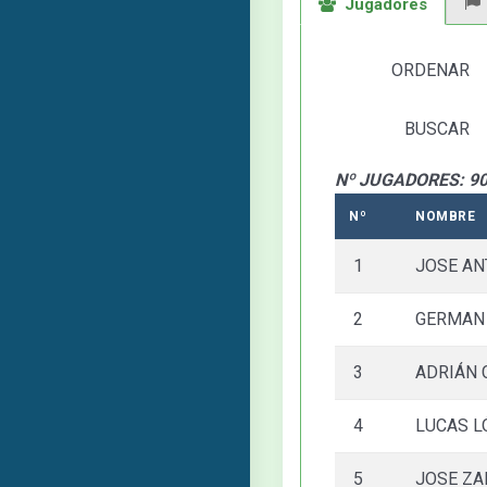
Jugadores
ORDENAR
BUSCAR
Nº JUGADORES: 9
Nº
NOMBRE
1
JOSE AN
2
GERMAN
3
ADRIÁN 
4
LUCAS L
5
JOSE ZA