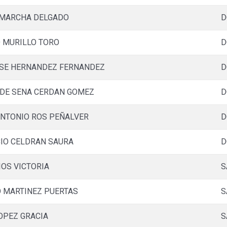
LMARCHA DELGADO
D
 MURILLO TORO
D
SE HERNANDEZ FERNANDEZ
D
DE SENA CERDAN GOMEZ
D
NTONIO ROS PEÑALVER
D
IO CELDRAN SAURA
D
IOS VICTORIA
S
 MARTINEZ PUERTAS
S
OPEZ GRACIA
S