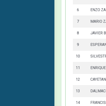
6
ENZO ZA
7
MARIO Z
8
JAVIER 
9
ESPERA
10
SILVEST
11
ENRIQUE
12
CAYETA
13
DALMACI
14
FRANCIS