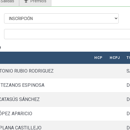
Salidas
Premios
0
HCP
HCPJ
T
TONIO RUBIO RODRIGUEZ
S
 TEZANOS ESPINOSA
D
CATASÚS SÁNCHEZ
D
ÓPEZ APARICIO
D
PLANA CASTILLEJO
D