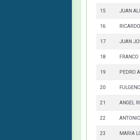
15
JUAN A
16
RICARDO
17
JUAN JO
18
FRANCO 
19
PEDRO A
20
FULGENC
21
ANGEL R
22
ANTONIO
23
MARIA L