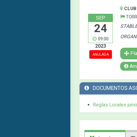
CLUB
TORRE
SEP
24
STABLE
ORGANI
09:00
2023
Pla
ANULADA
Amp
DOCUMENTOS AS
Reglas Locales juni